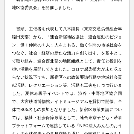
地区協委員会」を開催しました。
冒頭、主催者を代表して八木議長（東京交通労働組合早
稲田支部）から、「連合新宿地区協は、連合運動のビジョ
ン、働く仲間の１人１人をまもる、働く仲間の地域社会を
つなぐ、社会・経済の新たな活力を創り出す、を基本とし
て取り組み、連合西北部の地区組織として、責任と役割を
担い活動を展開してきました。コロナ感染拡大が未だ収ま
らない状況下でも、新宿区への政策要請行動や地域社会貢
献活動、レクリエーション等、活動も工夫をしつつ行いま
した。夏休み親子イベントでは、渋谷・中野地区協合同
で、大宮鉄道博物館ナイトミュージアムを貸切で開催、全
体で805名もの参加となりました。新宿区政策要請につい
ては、福祉・社会保障政策として、連合東京子ども・若者
プラットフォームで連携している『NPO法人みんなのおう
ち』の小林代表との意見交換を通じ、外国籍にルーツをも