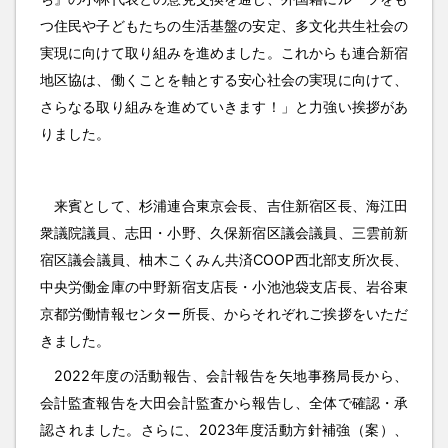
つ住民や子どもたちの生活基盤の安定、多文化共生社会の
実現に向けて取り組みを進めました。これからも連合新宿
地区協は、働くことを軸とする安心社会の実現に向けて、
さらなる取り組みを進めていきます！」と力強い挨拶があ
りました。
来賓として、杉浦連合東京会長、吉住新宿区長、海江田
衆議院議員、志田・小野、久保新宿区議会議員、三雲前新
宿区議会議員、柚木こくみん共済COOP西北部支所次長、
中央労働金庫の中野新宿支店長・小池池袋支店長、岩谷東
京都労働情報センター所長、からそれぞれご挨拶をいただ
きました。
2022年度の活動報告、会計報告を矢地事務局長から、
会計監査報告を大田会計監査から報告し、全体で確認・承
認されました。さらに、2023年度活動方針補強（案）、