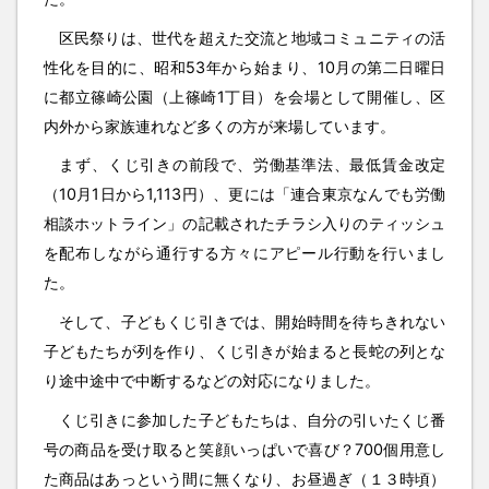
区民祭りは、世代を超えた交流と地域コミュニティの活
性化を目的に、昭和53年から始まり、10月の第二日曜日
に都立篠崎公園（上篠崎1丁目）を会場として開催し、区
内外から家族連れなど多くの方が来場しています。
まず、くじ引きの前段で、労働基準法、最低賃金改定
（10月1日から1,113円）、更には「連合東京なんでも労働
相談ホットライン」の記載されたチラシ入りのティッシュ
を配布しながら通行する方々にアピール行動を行いまし
た。
そして、子どもくじ引きでは、開始時間を待ちきれない
子どもたちが列を作り、くじ引きが始まると長蛇の列とな
り途中途中で中断するなどの対応になりました。
くじ引きに参加した子どもたちは、自分の引いたくじ番
号の商品を受け取ると笑顔いっぱいで喜び？700個用意し
た商品はあっという間に無くなり、お昼過ぎ（１３時頃）