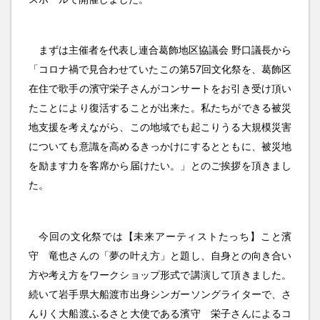
まずは主催者を代表し連合葛飾地区協議会 野口議長から
「コロナ禍で見合わせていたこの第57回文化祭を、葛飾区
在住で歌手の濱守栄子さんがコンサートをお引き受け頂い
たことにより復活することが出来た。私たちができる被災
地支援を考えながら、この地域でも起こりうる大規模災害
についても意識を高めるきっかけにするとともに、被災地
を励ます力を客席から届けたい。」とのご挨拶を頂きまし
た。
今回の文化祭では【未来アーティストたっち】こと濱
守 竜也さんの「夢の叶え方」と題し、自身との向き合い
方や考え方をワークショップ形式で講演して頂きました。
続いて岩手県大船渡市出身シンガーソングライターで、さ
んりく大船渡ふるさと大使である濱守 栄子さんによるコ