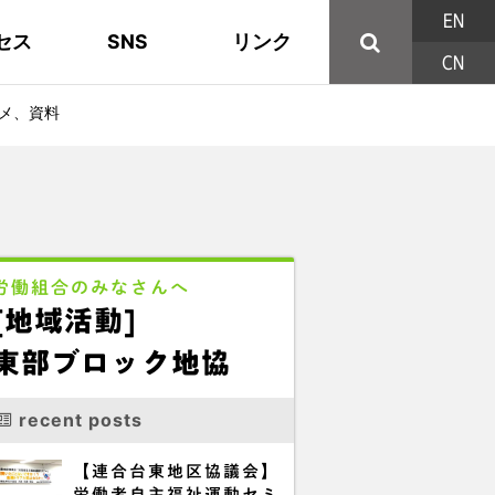
EN
セス
SNS
リンク
CN
44の構成組織
地域活動
東部ブロック地協
YouTube
主な取り組み
資料
西北ブロック
X/Twitter
メ、資料
印刷用パンフレット
連合東京方針
三多摩ブロック地協
用語集
労働組合のみなさんへ
[地域活動]
東部ブロック地協
recent posts
【連合台東地区協議会】
労働者自主福祉運動セミ