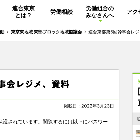
連合東京
労働組合の
労働相談
アク
とは？
みなさんへ
組織概要
活動
連合東京
Facebook
動
東京東地域 東部ブロック地域協議会
連合東部第5回幹事会レジ
連合ユニオン東京
その他
中南ブロック地協
事会レジメ、資料
東京NET ログイン
掲載日：2022年3月23日
保護されています。閲覧するには以下にパスワー