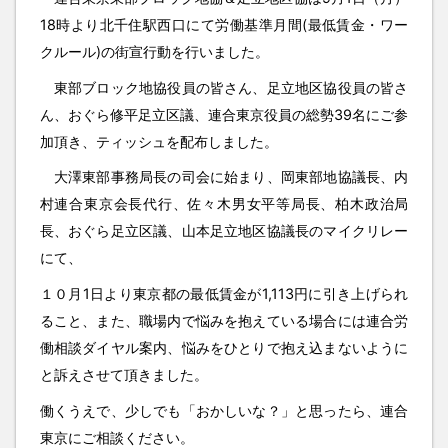
18時より北千住駅西口にて労働基準月間(最低賃金・ワー
クルール)の街宣行動を行いました。
東部ブロック地協役員の皆さん、足立地区協役員の皆さ
ん、おぐら修平足立区議、連合東京役員の総勢39名にご参
加頂き、ティッシュを配布しました。
大澤東部事務局長の司会に始まり、岡東部地協議長、内
村連合東京会長代行、佐々木男女平等局長、柏木政治局
長、おぐら足立区議、山本足立地区協議長のマイクリレー
にて、
１０月1日より東京都の最低賃金が1,113円に引き上げられ
ること、また、職場内で悩みを抱えている場合には連合労
働相談ダイヤル案内、悩みをひとりで抱え込まないように
と訴えさせて頂きました。
働くうえで、少しでも「おかしいな？」と思ったら、連合
東京にご相談ください。