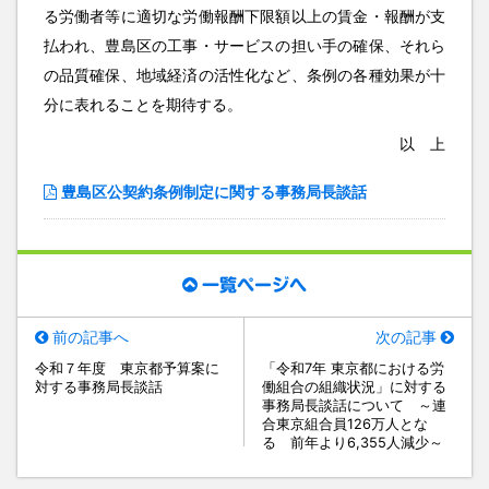
る労働者等に適切な労働報酬下限額以上の賃金・報酬が支
払われ、豊島区の工事・サービスの担い手の確保、それら
の品質確保、地域経済の活性化など、条例の各種効果が十
分に表れることを期待する。
以 上
豊島区公契約条例制定に関する事務局長談話
一覧ページへ
前の記事へ
次の記事
令和７年度 東京都予算案に
「令和7年 東京都における労
対する事務局長談話
働組合の組織状況」に対する
事務局長談話について ～連
合東京組合員126万人とな
る 前年より6,355人減少～