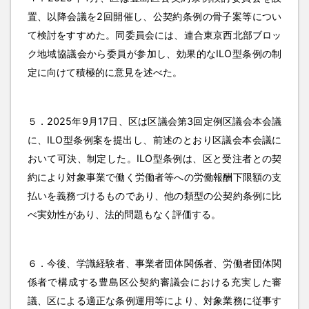
置、以降会議を2回開催し、公契約条例の骨子案等につい
て検討をすすめた。同委員会には、連合東京西北部ブロッ
ク地域協議会から委員が参加し、効果的なILO型条例の制
定に向けて積極的に意見を述べた。
５．2025年9月17日、区は区議会第3回定例区議会本会議
に、ILO型条例案を提出し、前述のとおり区議会本会議に
おいて可決、制定した。ILO型条例は、区と受注者との契
約により対象事業で働く労働者等への労働報酬下限額の支
払いを義務づけるものであり、他の類型の公契約条例に比
べ実効性があり、法的問題もなく評価する。
６．今後、学識経験者、事業者団体関係者、労働者団体関
係者で構成する豊島区公契約審議会における充実した審
議、区による適正な条例運用等により、対象業務に従事す