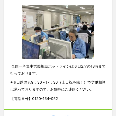
全国一斉集中労働相談ホットラインは明日2
/7
の
18
時まで
行っております。
※明日以降も
9
：
30
～
17
：
30
（土日祝を除く）で労働相談
は承っておりますので、お気軽にご連絡ください。
【電話番号】
0120-154-052